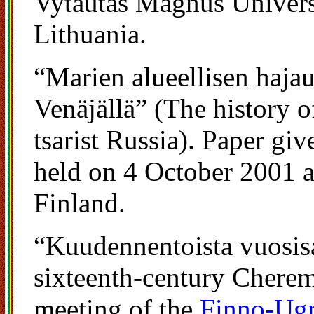
Vytautas Magnus Univers
Lithuania.
“Marien alueellisen hajau
Venäjällä” (The history of
tsarist Russia). Paper giv
held on 4 October 2001 a
Finland.
“Kuudennentoista vuosis
sixteenth-century Cherem
meeting of the
Finno-Ugr